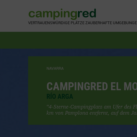
camping
red
VERTRAUENSWÜRDIGE PLÄTZE
ZAUBERHAFTE UMGEBUNGEN
NAVARRA
CAMPINGRED EL M
RÍO ARGA
“4-Sterne-Campingplatz am Ufer des Fl
km von Pamplona entfernt, auf dem J