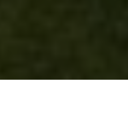
14
CASTILLA-LA MANCHA
CAMPINGRED RÍO MUNDO
SIERRA DEL SEGURA
“Un entorno tranquilo y relajante a las puertas del
Parque Natural de los Calares del Mundo y de la