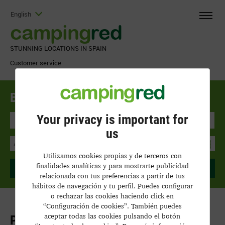
English
camping
red
STUNNING LOCATIONS IN SPAIN
Customer service
Book a Campsite
Plot
Bungalows
Your privacy is important for
All Accommodations
us
Utilizamos cookies propias y de terceros con
finalidades analíticas y para mostrarte publicidad
SEARCH
relacionada con tus preferencias a partir de tus
hábitos de navegación y tu perfil. Puedes configurar
o rechazar las cookies haciendo click en
“Configuración de cookies”. También puedes
aceptar todas las cookies pulsando el botón
Privacy Policy