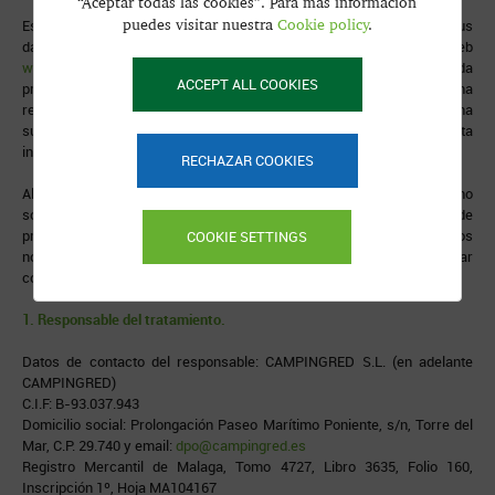
“Aceptar todas las cookies”. Para más información
puedes visitar nuestra
Cookie policy
.
Este texto legal le da detalles de cómo recopilamos y procesamos sus
datos personales a través del uso de nuestro sitio web
www.campingred.es
, incluyendo cualquier información que pueda
ACCEPT ALL COOKIES
proporcionarnos a través del sitio cuando realiza la contratación de una
reserva en unos de los campings de nuestra cadena, o nos proporciona
sus datos a través de los formularios habilitados a tal efecto, o solicita
información para pertenecer a nuestra cadena CAMPINGRED.
RECHAZAR COOKIES
Al proporcionarnos los datos, le informamos que nuestros servicios no
son posibles para aquellas personas que la normativa les impide
prestar consentimiento, por lo que cuando nos remite los formularios
COOKIE SETTINGS
nos garantiza que tiene la capacidad suficiente para otorgar
consentimiento.
1. Responsable del tratamiento.
Datos de contacto del responsable: CAMPINGRED S.L. (en adelante
CAMPINGRED)
C.I.F: B-93.037.943
Domicilio social: Prolongación Paseo Marítimo Poniente, s/n, Torre del
Mar, C.P. 29.740 y email:
dpo@campingred.es
Registro Mercantil de Malaga, Tomo 4727, Libro 3635, Folio 160,
Inscripción 1º, Hoja MA104167