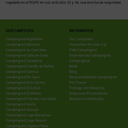
regulado en el RGPD en sus artículos 33 y 34, una brecha de seguridad.
OUR CAMPSITES
INFORMATION
Campingred Algamitas
Our campsites
Campingred Altomira
Inspiration for your trip
Campingred As Cancelas
Club Campingred
Campingred Cabo de Gata
Experiencias Campingred
Campingred Cantabria
Campingtour
Campingred Castillo de Baños
Book
Campingred Cuenca
Blog
Campingred De Haro
Responsabilidad Campingred
Campingred Don Cactus
Pet Travel
Campingred El Astral
Trabaja con Nosotros
Campingred El Molino
Empresas Proveedoras
Campingred Fuentes Carrionas
Business Community
Campingred Gavín
Campingred Itxaspe
Campingred Lago Barasona
Campingred Lago Resort
Campingred Laguna Playa