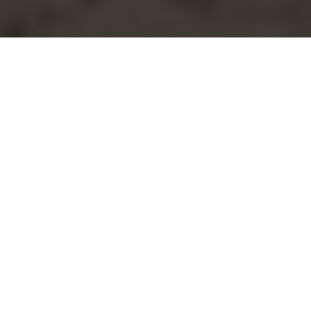
13
CASTILLA-LA MANCHA
CAMPINGRED LOS BATANES
LAGUNAS DE RUIDERA
“Las Lagunas de Ruidera Natural Park. An incredible
destination in Castilla la Mancha ”
Plot
Bungalows
RESERVE AT LOS BATANES
Camping y Caravaning