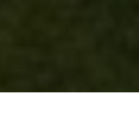
14
CASTILLA-LA MANCHA
CAMPINGRED RÍO MUNDO
SIERRA DEL SEGURA
“Un entorno tranquilo y relajante a las puertas del